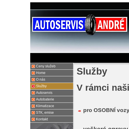
Ceny služeb
Služby
Home
O nás
V rámci naš
Služby
Autoservis
Autobaterie
Klimatizace
pro OSOBNÍ voz
STK, emise
Kontakt
veškeré opravy