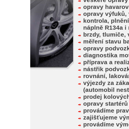
opravy havarov
opravy výfuků, 
kontrola, plněn
náplně R134a i
brzdy, tlumiče, 
měření stavu bat
opravy podvoz
diagnostika mo
příprava a real
nástřik podvozk
rovnání, laková
výjezdy za zák
(automobil nesta
prodej kolovýc
opravy startérů 
provádíme prav
zajišťujeme vý
provádíme vým